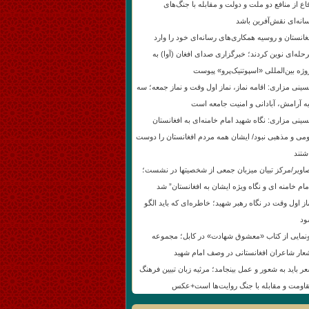
اع از منافع دو ملت و دولت و مقابله با جنگ‌های
انه‌ای نقش‌آفرین باشد
غانستان و روسیه همکاری‌های رسانه‌ای خود را وارد
حله‌ای نوین کردند؛ خبرگزاری صدای افغان (آوا) به
وژه بین‌المللی «اسپوتنیک‌پرو» پیوست
ینی مزاری: اقامه نماز، نماز اول وقت و نماز جمعه؛ سه
یه آرامش، آبادانی و امنیت جامعه است
ینی مزاری: نگاه شهید امام خامنه‌ای به افغانستان
می و مذهبی نبود/ ایشان همه مردم افغانستان را دوست
شتند
اویر/مرکز تبیان میزبان جمعی از شخصیتها در نشست؛
مام خامنه ای و نگاه ویژه ایشان به افغانستان” شد
از اول وقت در نگاه رهبر شهید؛ خاطره‌ای که باید الگو
د
نمایی از کتاب «معشوق شهادت» در کابل؛ مجموعه
عار شاعران افغانستانی در وصف امام شهید
ر باید به شعور و عمل بینجامد؛ مرثیه زبان تبیین فرهنگ
اومت و مقابله با جنگ روایت‌ها است+عکس