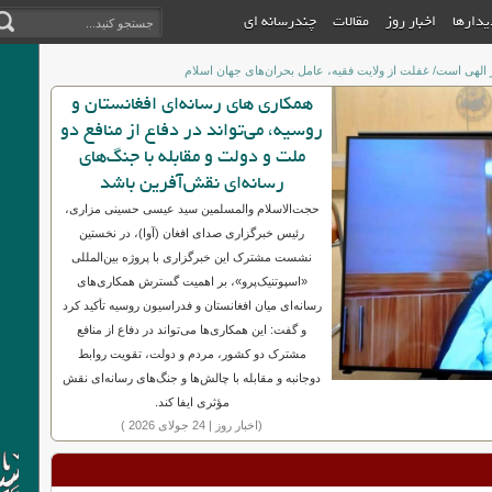
دیدارها
اخبار روز
مقالات
چندرسانه ای
جبهه حق هزینه زا خواهد بود، اما خون مظلومانه ایشان، حیات تازه ای به حرکت ملت
همکاری های رسانه‌ای افغانستان و
روسیه، می‌تواند در دفاع از منافع دو
ملت و دولت و مقابله با جنگ‌های
رسانه‌ای نقش‌آفرین باشد
حجت‌الاسلام والمسلمین سید عیسی حسینی مزاری،
رئیس خبرگزاری صدای افغان (آوا)، در نخستین
نشست مشترک این خبرگزاری با پروژه بین‌المللی
«اسپوتنیک‌پرو»، بر اهمیت گسترش همکاری‌های
رسانه‌ای میان افغانستان و فدراسیون روسیه تأکید کرد
و گفت: این همکاری‌ها می‌تواند در دفاع از منافع
مشترک دو کشور، مردم و دولت، تقویت روابط
دوجانبه و مقابله با چالش‌ها و جنگ‌های رسانه‌ای نقش
مؤثری ایفا کند.
(اخبار روز | 24 جولای 2026 )