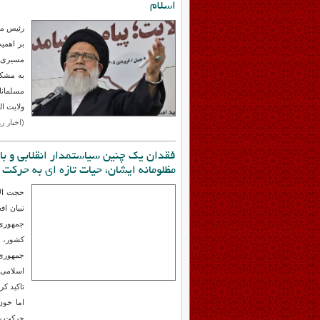
بیعت با آیت‌الله خامنه‌ای، بیعت با یک 
اسلام
رئیس مرک
بر اهمی
مسیری ب
به مشکل
مسلمانا
ولایت ال
(اخبار روز | 1 آور
فقدان یک چنین سیاستمدار انقلابی و بات
مظلومانه ایشان، حیات تازه ای به حرکت
حجت الا
تبیان ا
جمهوری 
کشور، ب
جمهوری
اسلامی 
تاکید کر