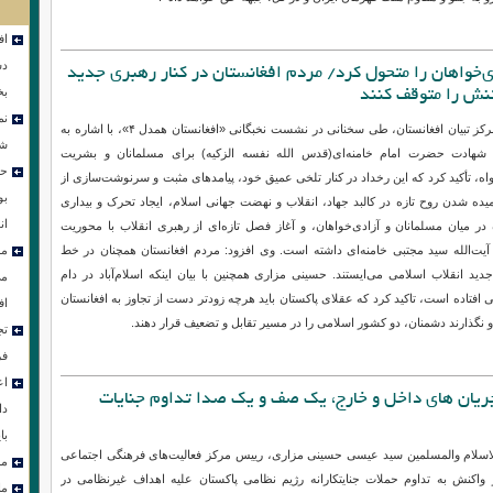
 به ناحق ریخته و مظلومانه ایشان که ممزوج با فرزند فاضلش شد، حیات تازه ای به
 به جلو و مقاوم ملت قهرمان ایران و در کل، جبهه حق خواهد داد».
اف
دس
بخ
ی‌خواهان را متحول کرد/ مردم افغانستان در کنار رهبری جدید
نم
 تنش را متوقف کنند
شو
رئیس مرکز تبیان افغانستان، طی سخنانی در نشست نخبگانی «افغانستان همدل ۴»، با اشاره به
حض
 شهادت حضرت امام خامنه‌ای(قدس الله نفسه الزکیه) برای مسلمانان و بشریت
بو
اه، تأکید کرد که این رخداد در کنار تلخی عمیق خود، پیامدهای مثبت و سرنوشت‌سازی از
ان
یده‌ شدن روح تازه در کالبد جهاد، انقلاب و نهضت جهانی اسلام، ایجاد تحرک و بیداری
مر
در میان مسلمانان و آزادی‌خواهان، و آغاز فصل تازه‌ای از رهبری انقلاب با محوریت
می
ت‌الله سید مجتبی خامنه‌ای داشته است. وی افزود: مردم افغانستان همچنان در خط
اف
دید انقلاب اسلامی می‌ایستند. حسینی مزاری همچنین با بیان اینکه اسلام‌آباد در دام
تج
افتاده است، تاکید کرد که عقلای پاکستان باید هرچه زودتر دست از تجاوز به افغانستان
فر
و نگذارند دشمنان، دو کشور اسلامی را در مسیر تقابل و تضعیف قرار دهند.
اع
دا
جریان های داخل و خارج، یک صف و یک صدا تداوم جنایات
با
مر
ما