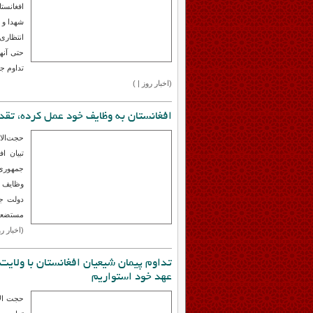
حجت الا
تبیان د
افغانست
شهدا و م
انتظاری
حتی آنه
تداوم جن
(اخبار روز | )
افغانستان به وظایف خود عمل کرده، تقد
حجت‌الا
تبیان ا
جمهوری 
وظایف خ
دولت جم
مستضعفی
(اخبار روز | 11 ما
تداوم پیمان شیعیان افغانستان با ولایت/
عهد خود استواریم