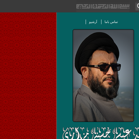
تماس باما
آرشیو