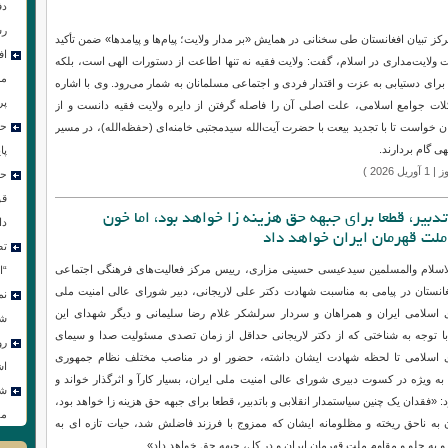
دف
رهبر الهی است/ غفلت از ولایت فقیه، عامل بحران‌های جهان
رس
اف
ز تبیان افغانستان طی سخنانی در همایش «بر مدار ولایت؛ پیام‌ها و پیامدها» ضمن تأکید
مر
ت ولایت‌مداری در اسلام، گفت: ولایت فقیه نه تنها اطاعت از دستورات الهی است، بلکه
پر
رای دستیابی به عزت و اقتدار فردی و اجتماعی مسلمانان به شمار می‌رود. وی با اشاره
حس
ات جوامع اسلامی، علت اصلی آن را فاصله گرفتن از دایره ولایت فقیه دانست و از
پا
ن خواست تا با تجدید بیعت با حضرت آیت‌الله سیدمجتبی خامنه‌ای (حفظه‌الله)، در مسیر
حس
هی گام بردارند.
قو
یل 2026 )
دا
تص
دبیر، قطعا برای جبهه حق هزینه زا خواهد بود، اما خون
 ملت قهرمان ایران خواهد داد
“ا
نم
سلام والمسلمین سیدعیسی حسینی مزاری، رییس مرکز فعالیت‌های فرهنگی اجتماعی
شو
فغانستان در پیامی به مناسبت شهادت دکتر علی لاریجانی، دبیر شورای عالی امنیت ملی
رو
اسلامی ایران و همراهان و سردار سرلشکر غلام رضا سلیمانی و دیگر شهدای این
اش
ا توجه به شناختی که از دکتر لاریجانی حداقل از زمان تصدی مسئولیت صدا و سیمای
شع
 اسلامی تا لحظه شهادت ایشان داشته، حضور او در مناصب مختلف نظام جمهوری
مق
به ویژه در کسوت دبیری شورای عالی امنیت ملی ایران، بسیار کارآ و اثرگذار خواند و
د: «فقدان یک چنین سیاستمدار انقلابی و باتدبیر، قطعا برای جبهه حق هزینه زا خواهد بود،