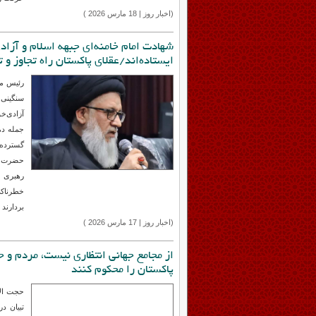
اما خون
حرکت رو
(اخبار روز | 18 مارس 2026 )
شهادت امام خامنه‌ای جبهه اسلام و آزاد
ایستاده‌اند/عقلای پاکستان راه تجاوز و
سنگینی
آزادی‌خو
جمله دم
گسترده 
حضرت آی
رهبری ج
خطرناکی 
بردارند 
(اخبار روز | 17 مارس 2026 )
از مجامع جهانی انتظاری نیست، مردم و 
پاکستان را محکوم کنند