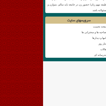
یفه مهم زنان/ حضور زن در جامعه باید سالم، متوازن و
ئولانه باشد
سرویسهای سایت
حه نخست
احبه ها و سخنرانی ها
امها و دیدارها
بار روز
الات
درسانه ای