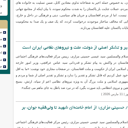
سلام والمسلمین سید عیسی حسینی مزاری، رییس مرکز فعالیت‌های فرهنگی اجتماعی
وظ
ر واکنش به تداوم حملات جنایتکارانه رژیم نظامی پاکستان علیه اهداف غیرنظامی در
مس
ان، به خصوص حمله اخیر به شفاخانه تداوی معتادین کابل، ضمن تسلیت به خانواده های
ردم، حملات جنایت بار پاکستان را به شدت محکوم نموده، با بیان اینکه از مجامع جهانی
 نیست، اما از مردم افغانستان و جریان های سیاسی، دینی و فرهنگی در داخل و خارج،
ایی که مخالف ساختار موجودند درخواست کرده، که یک صف و یک صدا به محکومیت
صف
ایات پاکستان علیه افغانستان بپردازند.
مص
پی
اخ
یر و تشکر اصلی از دولت، ملت و نیروهای نظامی ایران است
مق
چن
سلام والمسلمین سید عیسی حسینی مزاری، رییس مرکز فعالیت‌های فرهنگی اجتماعی
فغانستان در واکنش به پیام تشکر و قدردانی سید عباس عراقچی، وزیر امور خارجه
اسلامی ایران از حکومت و ملت افغانستان، در صفحات مجازی خود نوشت: «ما به اقل
ود عمل کردیم که قابل تشکر و تقدیر را ندارد و تشکر و تقدیر اصلی از شما و مردم و
هوری اسلامی و ملت بزرگ آن به ویژه نیروهای نظامی اعم از سپاه، ارتش، بسیج
ن و نیروی انتظامی باید صورت بگیرد که در نبرد ضد باطل به جای ماهم می جنگند».
رس 2026 )
 حسینی مزاری: از امام خامنه‌ای شهید تا ولی‌فقیه جوان، بر