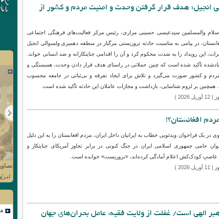
ی انجیل؛ هدف قرار گرفتن وحدت و امنیت مردم و کشور از
سلام والمسلمین سیدعیسی حسینی مزاری، رئیس مرکز فعالیت‌های فرهنگی اجتماعی
فغانستان، در پیامی به مناسبت حادثه تروریستی مرگبار در منطقه دهمیری ولسوالی انجیل
ات، این رویداد را به شدت محکوم کرد و آن را اقدامی جنایتکارانه و ضد انسانی خواند.
 یادشده تأکید شده است که چنین حملاتی در راستای هدف قرار دادن وحدت، همبستگی و
ردم و کشور صورت می‌گیرد و تلاش برای ایجاد تفرقه و بی‌ثباتی در جامعه محسوب
 همچنین بر لزوم شناسایی، بازداشت و مجازات عاملان این حادثه تأکید شده است.
Next
یل 2026 )
ردم افغانستان؟!
ی در یک فراخوان ویدئویی خطاب به ایرانیان داخل ایران، مردم افغانستان را به این دلیل
نوان حامی جمهوری اسلامی ایران در جنگ کنونی در برابر تجاوز آمریکای جنایتکار و
تصاوی
تصاوی
 غاصبِ کودک‌کش اعلام آمادگی کرده‌اند، «تروریست» خوانده است.
“ا
امرو
یل 2026 )
هم