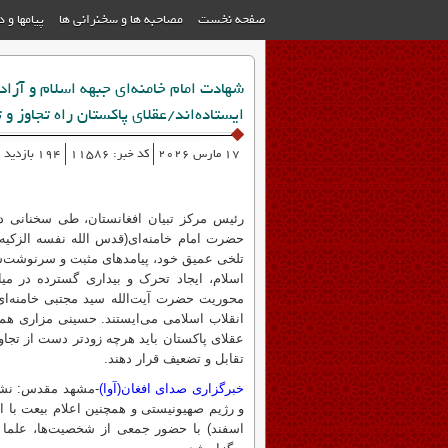
صفحه نخست
مصاحبه ها و سخنرانی ها
پیامها و 
شهادت امام خامنه‌ای جبهه اسلام و آزا
ایستاده‌اند/عقلای پاکستان راه تجاوز و
17 مارس 2026
کد خبر: 11586
194 بازدید
حضرت امام خامنه‌ای(قدس الله نفسه الزکیه) 
تلخی عمیق خود، پیامدهای مثبت و سرنوشت‌ساز
اسلام، ایجاد تحرک و بیداری گسترده در میا
محوریت حضرت آیت‌الله سید مجتبی خامنه‌ای
انقلاب اسلامی می‌ایستند. حسینی مزاری همچنی
عقلای پاکستان باید هرچه زودتر دست از تجاوز
تقابل و تضعیف قرار دهند.
خبرگزاری صدای افغان(آوا)
اسفند) با حضور جمعی از شخصیت‌ها، علما 