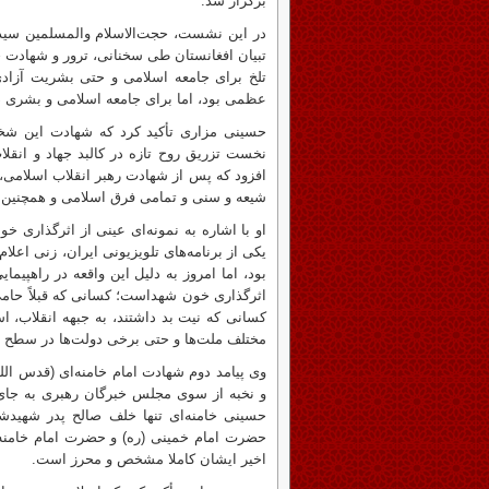
برگزار شد.
در این نشست، حجت‌الاسلام والمسلمین سید
تبیان افغانستان طی سخنانی، ترور و شهادت حض
تلخ برای جامعه اسلامی و حتی بشریت آزادی
عظمی بود، اما برای جامعه اسلامی و بشری ض
حسینی مزاری تأکید کرد که شهادت این شخص
نخست تزریق روح تازه در کالبد جهاد و انق
افزود که پس از شهادت رهبر انقلاب اسلامی،
شیعه و سنی و تمامی فرق اسلامی و همچنین می
او با اشاره به نمونه‌ای عینی از اثرگذاری 
Previous
بود، اما امروز به دلیل این واقعه در راهپی
اثرگذاری خون شهداست؛ کسانی که قبلاً حامی
کسانی که نیت بد داشتند، به جبهه انقلاب، ا
مختلف ملت‌ها و حتی برخی دولت‌ها در سطح 
وی پیامد دوم شهادت امام خامنه‌ای (قدس ال
و نخبه از سوی مجلس خبرگان رهبری به جای 
حسینی خامنه‌ای تنها خلف صالح پدر شهیدش
حضرت امام خمینی (ره) و حضرت امام خامنه‌ا
اخیر ایشان کاملا مشخص و محرز است.