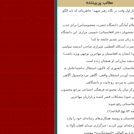
مطالب پربیننده
از اول وقت در نگاه رهبر شهید؛ خاطره‌ای که باید الگو
د
لام آمادگی دانشگاه حضرت معصومه(س) برای جذب
نشجویان دختر افغانستانی/ حسینی مزاری: این دانشگاه
ید زنان مدیر تقدیم جامعه ما کند!
رت آیت‌الله العظمی شیرازی صاحبِ اندیشه سیاسی
د/ ایشان به افغانستان و مهاجرین توجهی ویژه داشت/
دیشه مبارزاتی او همچنان زنده است
غانستان، کشوری که تاکنون استقلال نداشته/عامل به
ت آوردن استقلال واقعی، آگاهی مردم/مسؤل آگاهی
شی به مردم، روحانیت و دانشگاهی
کز تبیان یک مجموعه فرهنگی اجتماعی مرجع محسوب
 شود/ مشکلات قشر کسبه و بازاریان مهاجرین
غانستانی رفع شوند
نهج البلاغه(۱)
غانستان و روسیه همکاری‌های رسانه‌ای خود را وارد
حله‌ای نوین کردند؛ خبرگزاری صدای افغان (آوا) به
وژه بین‌المللی «اسپوتنیک‌پرو» پیوست