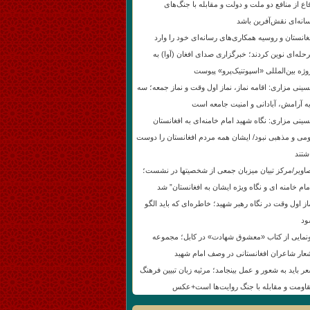
اع از منافع دو ملت و دولت و مقابله با جنگ‌های
انه‌ای نقش‌آفرین باشد
غانستان و روسیه همکاری‌های رسانه‌ای خود را وارد
حله‌ای نوین کردند؛ خبرگزاری صدای افغان (آوا) به
وژه بین‌المللی «اسپوتنیک‌پرو» پیوست
ینی مزاری: اقامه نماز، نماز اول وقت و نماز جمعه؛ سه
یه آرامش، آبادانی و امنیت جامعه است
ینی مزاری: نگاه شهید امام خامنه‌ای به افغانستان
می و مذهبی نبود/ ایشان همه مردم افغانستان را دوست
شتند
اویر/مرکز تبیان میزبان جمعی از شخصیتها در نشست؛
مام خامنه ای و نگاه ویژه ایشان به افغانستان” شد
از اول وقت در نگاه رهبر شهید؛ خاطره‌ای که باید الگو
د
نمایی از کتاب «معشوق شهادت» در کابل؛ مجموعه
عار شاعران افغانستانی در وصف امام شهید
ر باید به شعور و عمل بینجامد؛ مرثیه زبان تبیین فرهنگ
اومت و مقابله با جنگ روایت‌ها است+عکس