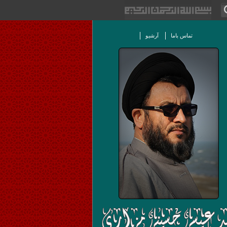
تماس باما
آرشیو