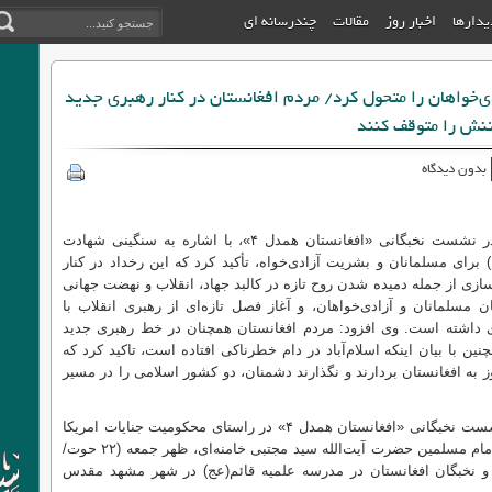
دیدارها
اخبار روز
مقالات
چندرسانه ای
دی‌خواهان را متحول کرد/ مردم افغانستان در کنار رهبری جدید
 تنش را متوقف کنند
بدون دیدگاه
رئیس مرکز تبیان افغانستان، طی سخنانی در نشست نخبگانی «افغانستان همدل ۴»، با اشاره به سنگینی شهادت
برای مسلمانان و بشریت آزادی‌خواه، تأکید کرد که این رخداد در کنار
ی از جمله دمیده‌ شدن روح تازه در کالبد جهاد، انقلاب و نهضت جهانی
ن مسلمانان و آزادی‌خواهان، و آغاز فصل تازه‌ای از رهبری انقلاب با
 داشته است. وی افزود: مردم افغانستان همچنان در خط رهبری جدید
ن با بیان اینکه اسلام‌آباد در دام خطرناکی افتاده است، تاکید کرد که
 به افغانستان بردارند و نگذارند دشمنان، دو کشور اسلامی را در مسیر
-مشهد مقدس: نشست نخبگانی «افغانستان همدل ۴» در راستای محکومیت جنایات امریکا
و رژیم صهیونیستی و همچنین اعلام بیعت با امام مسلمین حضرت آیت‌الله سید مجتبی خامنه‌ای، ظهر جمعه (۲۲ حوت/
و نخبگان افغانستان در مدرسه علمیه قائم(عج) در شهر مشهد مقدس