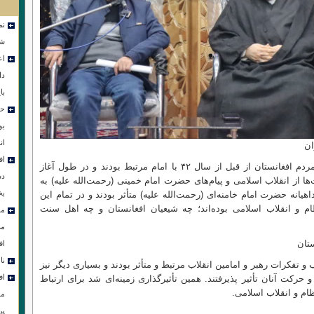
نم
شو
اع
دا
با
حض
بو
ان
ان
اف
نکته دوم مربوط به مردم افغانستان است. مردم افغانستان از قبل از سال ۴۲ با امام مرتبط بودند و در طول آغاز
دس
ت‌ها از انقلاب اسلامی و پیام‌های حضرت امام خمینی (رحمت‌الله علیه) به
بخ
هیانه حضرت امام خامنه‌ای (رحمت‌الله علیه) متأثر بودند و در تمام این
و انقلاب اسلامی بوده‌اند؛ چه شیعیان افغانستان و چه اهل سنت
مر
می
تان
اف
نامه ۵۳ 
و تفکرات رهبر و امامین انقلاب مرتبط و متأثر بودند و بسیاری دیگر نیز
اف
حرکت آنان تأثیر پذیرفتند. همین تأثیرگذاری زمینه‌ای شد برای ارتباط
ام و انقلاب اسلامی.
مر
پر