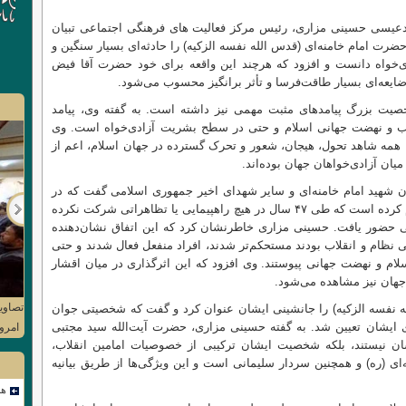
عیسی حسینی مزاری، رئیس مرکز فعالیت های فرهنگی اجتماعی تبیان
رت امام خامنه‌ای (قدس الله نفسه الزکیه) را حادثه‌ای بسیار سنگین و
‌خواه دانست و افزود که هرچند این واقعه برای خود حضرت آقا فیض
ایعه‌ای بسیار طاقت‌فرسا و تأثر برانگیز محسوب می‌شود.
یت بزرگ پیامدهای مثبت مهمی نیز داشته است. به گفته وی، پیامد
لاب و نهضت جهانی اسلام و حتی در سطح بشریت آزادی‌خواه است. وی
 همه شاهد تحول، هیجان، شعور و تحرک گسترده در جهان اسلام، اعم از
ان آزادی‌خواهان جهان بوده‌اند.
خون شهید امام خامنه‌ای و سایر شهدای اخیر جمهوری اسلامی گفت که در
Next
یکی از برنامه‌های تلویزیونی ایران، زنی اعلام کرده است که طی ۴۷ سال در هیچ راهپیمایی یا تظاهراتی شرکت نکرده
مایی حضور یافت. حسینی مزاری خاطرنشان کرد که این اتفاق نشان‌دهنده
 نظام و انقلاب بودند مستحکم‌تر شدند، افراد منفعل فعال شدند و حتی
سلام و نهضت جهانی پیوستند. وی افزود که این اثرگذاری در میان اقشار
جهان نیز مشاهده می‌شود.
تصاوی
له نفسه الزکیه) را جانشینی ایشان عنوان کرد و گفت که شخصیتی جوان
ایشان تعیین شد. به گفته حسینی مزاری، حضرت آیت‌الله سید مجتبی
امرو
ان نیستند، بلکه شخصیت ایشان ترکیبی از خصوصیات امامین انقلاب،
ی (ره) و همچنین سردار سلیمانی است و این ویژگی‌ها از طریق بیانیه
هم