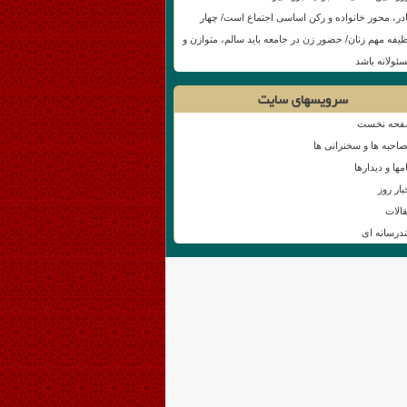
در، محور خانواده و رکن اساسی اجتماع‌ است/ چهار
یفه مهم زنان/ حضور زن در جامعه باید سالم، متوازن و
ئولانه باشد
سرویسهای سایت
حه نخست
احبه ها و سخنرانی ها
امها و دیدارها
بار روز
الات
درسانه ای