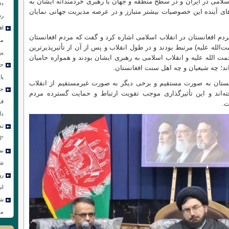
سلامی در ایران و در سطح منطقه و جهان با رهبری خردمندانه ایشان به
دف
های آینده این خصوصیات بیشتر متبارز و در عرصه مدیریت جهانی نمایان
رس
اف
م افغانستان در انقلاب اسلامی اشاره کرد و گفت که مردم افغانستان
مر
خمینی (رحمت‌الله علیه) مرتبط بودند و در طول انقلاب و پس از آن از تأثیرپذیرترین
پر
مت الله علیه و انقلاب اسلامی به رهبری ایشان بودند و همواره حامیان
حس
د؛ چه شیعیان و چه اهل سنت افغانستان.
پا
نستان به صورت مستقیم و برخی دیگر به صورت غیرمستقیم از انقلاب
حس
ته‌اند و این تأثیرگذاری موجب تقویت ارتباط و حمایت گسترده مردم
قو
ت.
دا
تص
“ا
نم
شو
رو
اش
شع
مق