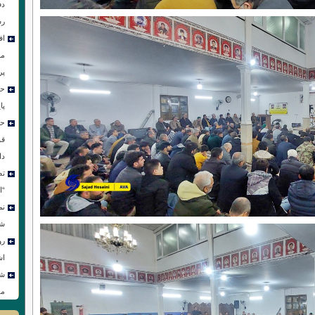
دف
رس
اف
مر
پر
حس
پا
حس
قو
دا
تص
“ا
نم
شو
رو
اش
شع
مق