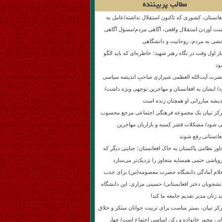
مطالب پربیننده
غانستان، کشوری که تاکنون استقلال نداشته/عامل به
ت آوردن استقلال واقعی، آگاهی مردم/مسؤل آگاهی
شی به مردم، روحانیت و دانشگاهی
از اول وقت در نگاه رهبر شهید؛ خاطره‌ای که باید الگو
د
رت آیت‌الله العظمی شیرازی صاحبِ اندیشه سیاسی
د/ ایشان به افغانستان و مهاجرین توجهی ویژه داشت/
دیشه مبارزاتی او همچنان زنده است
کز تبیان یک مجموعه فرهنگی اجتماعی مرجع محسوب
 شود/ مشکلات قشر کسبه و بازاریان مهاجرین
غانستانی رفع شوند
اوز نظامی پاکستان به خاک افغانستان؛ جنایتی دیگر که
وپاشی حتمی همسایه متجاوز را نزدیک‌تر می‌سازد
لام آمادگی دانشگاه حضرت معصومه(س) برای جذب
نشجویان دختر افغانستانی/ حسینی مزاری: این دانشگاه
ید زنان مدیر تقدیم جامعه ما کند!
کز تبیان، بستر مناسب برای تربیت جوانان مبتکر و خلاق
در، محور خانواده و رکن اساسی اجتماع‌ است/ چهار