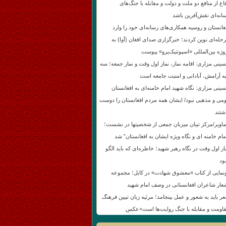
اع از منافع دو ملت و دولت و مقابله با جنگ‌های
انه‌ای نقش‌آفرین باشد
غانستان و روسیه همکاری‌های رسانه‌ای خود را وارد
حله‌ای نوین کردند؛ خبرگزاری صدای افغان (آوا) به
وژه بین‌المللی «اسپوتنیک‌پرو» پیوست
ینی مزاری: اقامه نماز، نماز اول وقت و نماز جمعه؛ سه
یه آرامش، آبادانی و امنیت جامعه است
ینی مزاری: نگاه شهید امام خامنه‌ای به افغانستان
می و مذهبی نبود/ ایشان همه مردم افغانستان را دوست
شتند
اویر/مرکز تبیان میزبان جمعی از شخصیتها در نشست؛
مام خامنه ای و نگاه ویژه ایشان به افغانستان” شد
از اول وقت در نگاه رهبر شهید؛ خاطره‌ای که باید الگو
د
نمایی از کتاب «معشوق شهادت» در کابل؛ مجموعه
عار شاعران افغانستانی در وصف امام شهید
ر باید به شعور و عمل بینجامد؛ مرثیه زبان تبیین فرهنگ
اومت و مقابله با جنگ روایت‌ها است+عکس