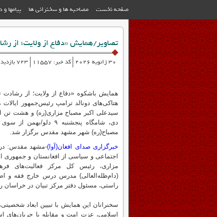
صفحه نخست
مصاحبه ها و سخنرانی ها
پیامها و 
تصاویر/همایش «دفاع از ولایت؛ از رش
30 ژانویه 2026
کد خبر: 11557
723 بازدید
همایش باشکوه «دفاع از ولایت؛ از رشادت ت
هتاکی‌های دونالد ترامپ رئیس‌جمهور ایالات
دی، شامگاه پنجشنبه ۹ دل
مصباح(ره) شهر مشهد مقدس برگزار شد.
خبرگزاری صدای افغان(آوا)
-مشهد مقدس: در 
اجتماعی و سیاسی از افغانستان و جمهوری ا
مزاری، رئیس کل مرکز فعالیت‌های فرهنگی
(دام‌ظله‌العالی) مدرس درس خارج فقه و 
راستی، مسئول دفتر مرکز تبیان در خراسان رض
سخنرانان این همایش با تبیین ابعاد شخصیتی
اسلامی، عزت امت و مقابله با جریان‌های است