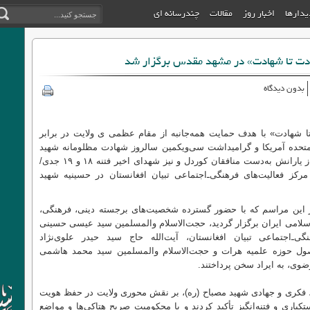
دیدارها
اخبار روز
مقالات
چندرسانه ای
ادت تا شهادت» در مشهد مقدس برگزار شد
بدون دیدگاه
ا شهادت» با هدف حمایت همه‌جانبه از مقام عظمی ی ولایت در برابر
 متحده آمریکا و گرامیداشت سی‌ویکمین سالروز شهادت مظلومانه شهید
سیدعلی اکبر مصباح مزاری(ره) و هشت تن از یارانش به‌دست منافقان کوردل و نیز شهدای اخیر فتنه ۱۸ و ۱۹ جدی/
و/بهمن از سوی مرکز فعالیت‌های فرهنگی‌ـ‌اجتماعی تبیان افغانستان در حسینیه شهید
این مراسم که با حضور گسترده شخصیت‌های برجسته دینی، فرهنگی،
سلامی ایران برگزار گردید، حجت‌الاسلام والمسلمین سید عیسی حسینی
‌ـ‌اجتماعی تبیان افغانستان، آیت‌الله حاج سید حیدر علوی‌نژاد
اصول حوزه علمیه هرات و حجت‌الاسلام والمسلمین سید محمد هاشمی
وی، به ایراد سخن پرداختند.
، فکری و جهادی شهید مصباح (ره)، بر نقش محوری ولایت در حفظ هویت
کباری و فتنه‌انگیز تأکید کردند و با محکومیت صریح هتاکی‌ها و مواضع