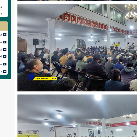
وظ
مس
صف
مص
پی
اخ
مق
چن