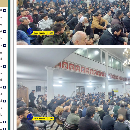
اف
دس
بخ
نم
شو
حض
بو
ان
مر
می
اف
تج
فر
اع
دا
با
مر
ما