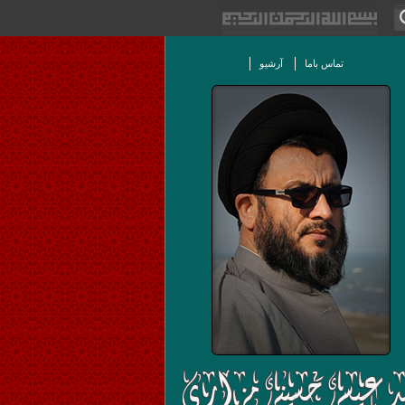
تماس باما
آرشیو