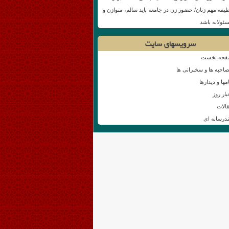
یفه مهم زنان/ حضور زن در جامعه باید سالم، متوازن و
ئولانه باشد
سرویسهای سایت
حه نخست
احبه ها و سخنرانی ها
امها و دیدارها
بار روز
الات
درسانه ای