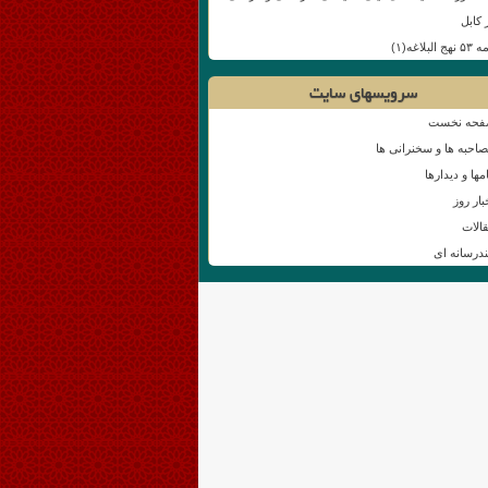
 کابل
نهج البلاغه(۱)
سرویسهای سایت
حه نخست
احبه ها و سخنرانی ها
امها و دیدارها
بار روز
الات
درسانه ای