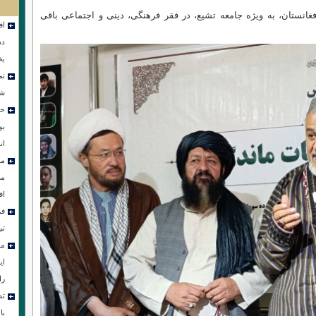
غانستان، به‌ ویژه جامعه تشیع، در فقر فرهنگی، دینی و اجتماعی باقی
اف
دس
بخ
نم
شو
حض
بو
ان
مر
می
اف
فر
تب
مز
ای
را
تص
با