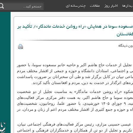
دیدارها
اخبار روز
مقالات
چندرسانه ای
مسعوده سوما در همایش «راه روشن خدمات ماندگار»/ تأکید بر
غانستان
ون دیدگاه
جلیل از خدمات حاج هاشم اکبر و حاجیه خانم مسعوده سوما، با حضور
 و اجتماعی، استادان دانشگاه و حوزه و جمعی از اقشار مختلف مردم
ماعی تبیان در کابل برگزار شد و طی آن سخنرانان بر ضرورت پاسداشت
‌های اثرگذار در خدمت به دین، مردم و افغانستان تأکید کردند.
شکوه «راه روشن خدمات ماندگار» به مناسبت تجلیل از دو شخصیت
عوده سوما و حاج هاشم اکبر، به همت دفتر مرکزی مرکز فعالیت‌های
فرهنگی اجتماعی تبیان، بعد از ظهر روز شنبه، ۹ جوزای ۱۴۰۵ خورشیدی، با حضور علما، روحانیون، شخصیت‌های
 و حوزه و جمع کثیری از اقشار مختلف مردم اعم از زنان و مردان، در
 عیسی حسینی مزاری، رئیس مرکز فعالیت‌های فرهنگی اجتماعی تبیان،
کریم و تجلیل از دو تن از همکاران و خدمتگزاران فرهنگی و اجتماعی