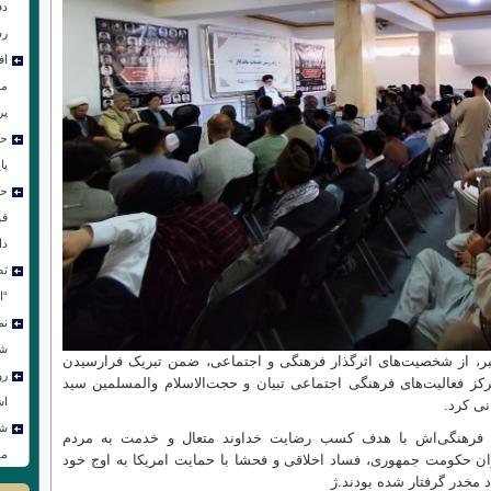
دف
رس
اف
مر
پر
حس
پا
حس
قو
دا
تص
“ا
نم
شو
ر، از شخصیت‌های اثرگذار فرهنگی و اجتماعی، ضمن تبریک فرارسیدن
رو
رکز فعالیت‌های فرهنگی اجتماعی تبیان و حجت‌الاسلام والمسلمین سید
اش
ی کرد.
شع
و فرهنگی‌اش با هدف کسب رضایت خداوند متعال و خدمت به مردم
مق
وران حکومت جمهوری، فساد اخلاقی و فحشا با حمایت امریکا به اوج خود
د مخدر گرفتار شده بودند.ژ