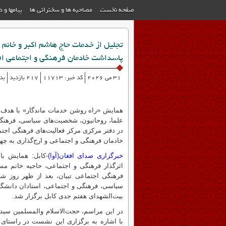
صفحه نخست
مصاحبه ها و سخنرانی ها
پیامها و 
تجلیل از خدمات حاج هاشم اکبر و خانم 
پاسداشت خادمان فرهنگی و اجتماعی اف
31 می 2026
کد خبر: 11713
217 بازدید
بد
همایش «راه روشن خدمات ماندگار» با هدف ت
علما، روحانیون، شخصیت‌های سیاسی، فرهنگی
در دفتر مرکزی مرکز فعالیت‌های فرهنگی اجت
خادمان فرهنگی و اجتماعی و ارج‌گذاری به چهره
خبرگزاری صدای افغان(آوا)
-کابل: همایش با
اثرگذار فرهنگی و اجتماعی، حاجیه خانم مس
سیاسی، فرهنگی و اجتماعی، استادان دانشگاه
بیت‌الشهدای هفتم جدی کابل برگزار شد.
در این مراسم، حجت‌الاسلام والمسلمین سید
با اشاره به برگزاری این نشست در راستای ت