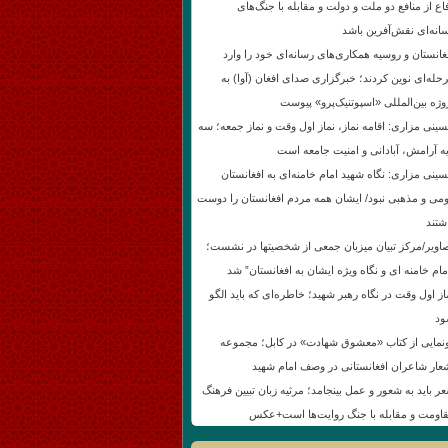
اع از منافع دو ملت و دولت و مقابله با جنگ‌های
انه‌ای نقش‌آفرین باشد
غانستان و روسیه همکاری‌های رسانه‌ای خود را وارد
حله‌ای نوین کردند؛ خبرگزاری صدای افغان (آوا) به
وژه بین‌المللی «اسپوتنیک‌پرو» پیوست
ینی مزاری: اقامه نماز، نماز اول وقت و نماز جمعه؛ سه
یه آرامش، آبادانی و امنیت جامعه است
ینی مزاری: نگاه شهید امام خامنه‌ای به افغانستان
می و مذهبی نبود/ ایشان همه مردم افغانستان را دوست
شتند
اویر/مرکز تبیان میزبان جمعی از شخصیتها در نشست؛
مام خامنه ای و نگاه ویژه ایشان به افغانستان” شد
از اول وقت در نگاه رهبر شهید؛ خاطره‌ای که باید الگو
د
نمایی از کتاب «معشوق شهادت» در کابل؛ مجموعه
عار شاعران افغانستانی در وصف امام شهید
ر باید به شعور و عمل بینجامد؛ مرثیه زبان تبیین فرهنگ
اومت و مقابله با جنگ روایت‌ها است+عکس