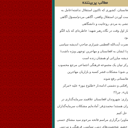
مطالب پربیننده
غانستان، کشوری که تاکنون استقلال نداشته/عامل به
ت آوردن استقلال واقعی، آگاهی مردم/مسؤل آگاهی
شی به مردم، روحانیت و دانشگاهی
از اول وقت در نگاه رهبر شهید؛ خاطره‌ای که باید الگو
د
رت آیت‌الله العظمی شیرازی صاحبِ اندیشه سیاسی
د/ ایشان به افغانستان و مهاجرین توجهی ویژه داشت/
دیشه مبارزاتی او همچنان زنده است
کز تبیان یک مجموعه فرهنگی اجتماعی مرجع محسوب
 شود/ مشکلات قشر کسبه و بازاریان مهاجرین
غانستانی رفع شوند
افکنی و دشمنی ادامه‌دار «طلوع نیوز» علیه «مرکز
یان»، چرا؟!
اری: شهروندان افغانستان علاقمند سرمایه‌گذاری در
ران هستند/ محمدی‌فر: آماده‌ایم مشکلات سرمایه‌گذاران
 حل کنیم
اویر/ برگزاری مراسم فاتحه مرحوم سید مشتاق حسنی
 حضور شخصیت‌های دینی، سیاسی، فرهنگی و مردمی