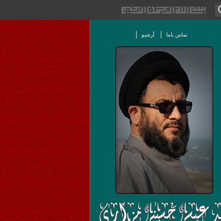
تماس باما
آرشیو