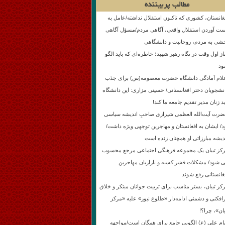
مطالب پربیننده
غانستان، کشوری که تاکنون استقلال نداشته/عامل به
ت آوردن استقلال واقعی، آگاهی مردم/مسؤل آگاهی
شی به مردم، روحانیت و دانشگاهی
از اول وقت در نگاه رهبر شهید؛ خاطره‌ای که باید الگو
د
لام آمادگی دانشگاه حضرت معصومه(س) برای جذب
نشجویان دختر افغانستانی/ حسینی مزاری: این دانشگاه
ید زنان مدیر تقدیم جامعه ما کند!
رت آیت‌الله العظمی شیرازی صاحبِ اندیشه سیاسی
د/ ایشان به افغانستان و مهاجرین توجهی ویژه داشت/
دیشه مبارزاتی او همچنان زنده است
کز تبیان یک مجموعه فرهنگی اجتماعی مرجع محسوب
 شود/ مشکلات قشر کسبه و بازاریان مهاجرین
غانستانی رفع شوند
کز تبیان، بستر مناسب برای تربیت جوانان مبتکر و خلاق
افکنی و دشمنی ادامه‌دار «طلوع نیوز» علیه «مرکز
یان»، چرا؟!
ام علی (ع) الگویی جامع برای همگان است/مواجهه