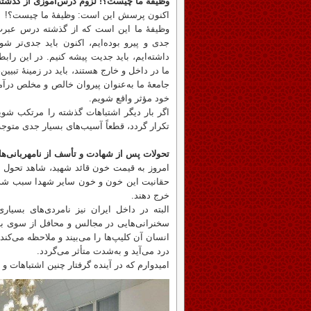
وظیفهٔ ما چیست؟! لزوم درس‌آموزی از گذشته
اکنون پرسش این است: وظیفهٔ ما چیست؟!
وظیفهٔ ما این است که از گذشته درس عبرت 
جدی و پیرو بوده‌ایم، اکنون باید جدی‌تر شو
داشته‌ایم، باید جدیت پیشه کنیم. در این راب
ما در داخل و خارج هستند، باید در زمینهٔ تبیی
جامعهٔ ما به‌عنوان پیروان خالص و مخلص درآم
خود مؤثر واقع شویم.
اگر بار دیگر اشتباهات گذشته را مرتکب شو
تکرار گردد، قطعاً آسیب‌های بسیار جدی متوجه
تحولات پس از شهادت و تأسف از نامهربانی‌ه
امروز به قیمت خون قائد شهید، شاهد تحول ب
حقانیت این خون و خون سایر شهدا سبب شده 
خرج دهند.
البته در داخل ایران نیز نامردی‌های بسیا
سخنرانی‌هایی در مجالس و محافل از سوی بر
انسان آن کلیپ‌ها را می‌بیند و ملاحظه می‌کن
درد می‌آید و به‌شدت متأثر می‌گردد.
امیدوارم که در آینده گرفتار چنین اشتباهات و 