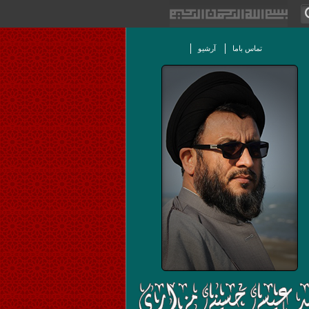
تماس باما
آرشیو