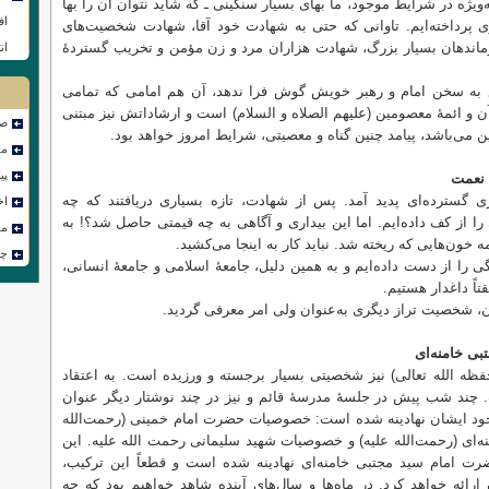
یژه در شرایط موجود، ما بهای بسیار سنگینی ـ که شاید نتوان آن را بها
اف
روی پرداخته‌ایم. تاوانی که حتی به شهادت خود آقا، شهادت شخصیت‌های
اندهان بسیار بزرگ، شهادت هزاران مرد و زن مؤمن و تخریب گستردهٔ
ان
 به سخن امام و رهبر خویش گوش فرا ندهد، آن هم امامی که تمامی
 و ائمهٔ معصومین (علیهم الصلاه و السلام) است و ارشاداتش نیز مبتنی
صف
 می‌باشد، پیامد چنین گناه و معصیتی، شرایط امروز خواهد بود.
مص
پی
 نعمت
 گسترده‌ای پدید آمد. پس از شهادت، تازه بسیاری دریافتند که چه
اخ
ا از کف داده‌ایم. اما این بیداری و آگاهی به چه قیمتی حاصل شد؟! به
مق
ون‌هایی که ریخته شد. نباید کار به اینجا می‌کشید.
چن
ا از دست داده‌ایم و به همین دلیل، جامعهٔ اسلامی و جامعهٔ انسانی،
تاً داغدار هستیم.
ن، شخصیت تراز دیگری به‌عنوان ولی امر معرفی گردید.
ی خامنه‌ای
 الله تعالی) نیز شخصیتی بسیار برجسته و ورزیده است. به اعتقاد
د شب پیش در جلسهٔ مدرسهٔ قائم و نیز در چند نوشتار دیگر عنوان
 ایشان نهادینه شده است: خصوصیات حضرت امام خمینی (رحمت‌الله
‌ای (رحمت‌الله علیه) و خصوصیات شهید سلیمانی رحمت الله علیه. این
امام سید مجتبی خامنه‌ای نهادینه شده است و قطعاً این ترکیب،
رائه خواهد کرد. در ماه‌ها و سال‌های آینده شاهد خواهیم بود که چه