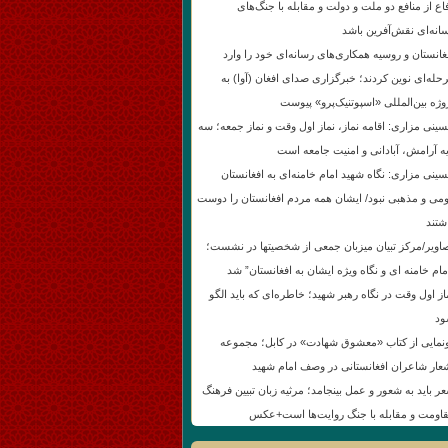
اع از منافع دو ملت و دولت و مقابله با جنگ‌های
انه‌ای نقش‌آفرین باشد
غانستان و روسیه همکاری‌های رسانه‌ای خود را وارد
حله‌ای نوین کردند؛ خبرگزاری صدای افغان (آوا) به
وژه بین‌المللی «اسپوتنیک‌پرو» پیوست
ینی مزاری: اقامه نماز، نماز اول وقت و نماز جمعه؛ سه
یه آرامش، آبادانی و امنیت جامعه است
ینی مزاری: نگاه شهید امام خامنه‌ای به افغانستان
می و مذهبی نبود/ ایشان همه مردم افغانستان را دوست
شتند
اویر/مرکز تبیان میزبان جمعی از شخصیتها در نشست؛
مام خامنه ای و نگاه ویژه ایشان به افغانستان” شد
از اول وقت در نگاه رهبر شهید؛ خاطره‌ای که باید الگو
د
نمایی از کتاب «معشوق شهادت» در کابل؛ مجموعه
عار شاعران افغانستانی در وصف امام شهید
ر باید به شعور و عمل بینجامد؛ مرثیه زبان تبیین فرهنگ
اومت و مقابله با جنگ روایت‌ها است+عکس