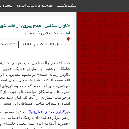
صفحه نخست
مصاحبه ها و سخنرانی ها
پیامها و 
«تاوان سنگین» عدم پیروی از قائد شهی
امام سید مجتبی خامنه‌ای
21 آوریل 2026
کد خبر: 11646
331 بازدید
حجت‌الاسلام والمسلمین سید عیسی حسینی 
شامگاه دوشنبه در همایش «جایگاه فقهی حض
نگارش رساله عملیه» در مشهد مقدس، با ابر
الله نفسه الزکیه)، شرایط کنونی جهان اسلا
«ترکیبی» ولی امر جدید که واجد ویژگی‌های ام
عموم علما و نخبگان خواست تا با عبرت از گذ
درخواست مصرّانه از آیت‌الله امام سید مجت
ایشان و سیراب ساختن مشتاقان این مسیر ع
خبرگزاری صدای افغان(آوا)
ـ مشهد مقدس: مت
«حضرت آیت‌الله امام سید مجتبی خامنه‌ای و