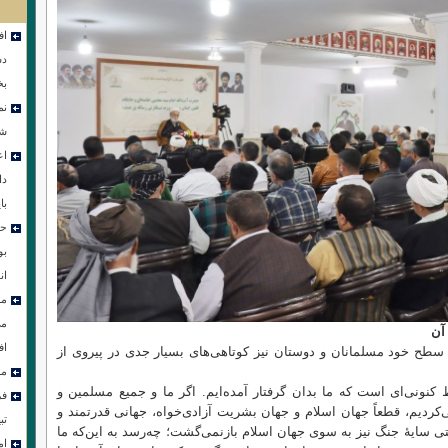
اف
دس
بخ
نم
شو
اع
دا
با
حض
بو
ان
مر
می
آن
اف
طح خود مسلمانان و دوستان نیز کوتاهی‌های بسیار جدی در پیروی از
مر
 کنونی‌ای است که ما بدان گرفتار آمده‌ایم. اگر ما و جمیع مسلمین و
فر
کردیم، قطعاً جهان اسلام و جهان بشریت آزادی‌خواه، جهانی قدرتمند و
تب
ی سایهٔ جنگ نیز به سوی جهان اسلام بازنمی‌گشت؛ چه‌رسد به این‌که ما
ام