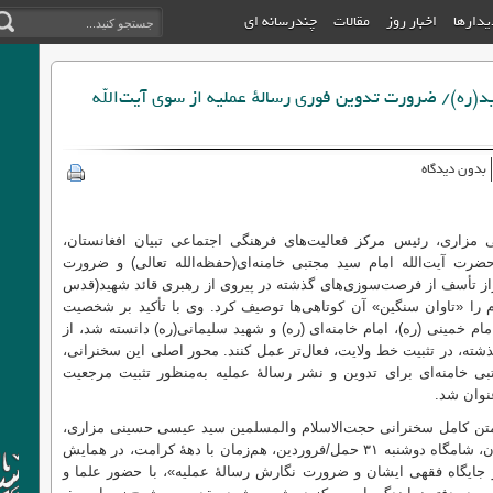
دیدارها
اخبار روز
مقالات
چندرسانه ای
د(ره)/ ضرورت تدوین فوری رسالهٔ عملیه از سوی آیت‌الله
بدون دیدگاه
مزاری، رئیس مرکز فعالیت‌های فرهنگی اجتماعی تبیان افغانستان،
رت آیت‌الله امام سید مجتبی خامنه‌ای(حفظه‌الله تعالی) و ضرورت
از تأسف از فرصت‌سوزی‌های گذشته در پیروی از رهبری قائد شهید(قدس
م را «تاوان سنگین» آن کوتاهی‌ها توصیف کرد. وی با تأکید بر شخصیت
ام خمینی (ره)، امام خامنه‌ای (ره) و شهید سلیمانی(ره) دانسته شد، از
شته، در تثبیت خط ولایت، فعال‌تر عمل کنند. محور اصلی این سخنرانی،
بی خامنه‌ای برای تدوین و نشر رسالهٔ عملیه به‌منظور تثبیت مرجعیت
نوان شد.
ن کامل سخنرانی حجت‌الاسلام والمسلمین سید عیسی حسینی مزاری،
رییس مرکز فعالیت‌های فرهنگی اجتماعی تبیان، شامگاه دوشنبه ۳۱ حمل/فروردین، هم‌زمان با دههٔ کرامت، در همایش
 جایگاه فقهی ایشان و ضرورت نگارش رسالهٔ عملیه»، با حضور علما و