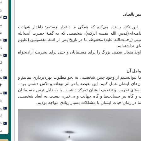
دف
رس
ر بالعباد.
اف
مر
این نکته بسنده می‌کنم که همگی ما داغدار هستیم؛ داغدار شهادت
پر
ه‌ای(قدس الله نفسه الزکیه). شخصیتی که به گفتهٔ حضرت آیت‌الله
ی (رحمت‌الله علیه) محفوظ، ما در تاریخ پس از ائمهٔ معصومین (علیهم
حس
ای نداشته‌ایم.
پا
ند متعال نعمتی بزرگ را برای مسلمانان و حتی برای بشریت آزادیخواه
حس
قو
دا
وامل آن
 ما نتوانستیم از وجود چنین شخصیتی به نحو مطلوب بهره‌برداری نماییم و
تص
‌های ایشان عمل کنیم. این نقیصه یا در اثر توطئه و تلاش دشمن بود ـ
“ا
راستای تخریب و تضعیف ایشان تمرکز داشت ـ یا به دلیل ترس مسلمانان
نم
و گاه نیز حسادت‌ها و گاه جهالت و بی‌خبری نسبت به ابعاد شخصیتی
شو
ما در زمان حیات ایشان با مشکلات بسیار زیادی مواجه بودیم.
رو
اش
شع
مق