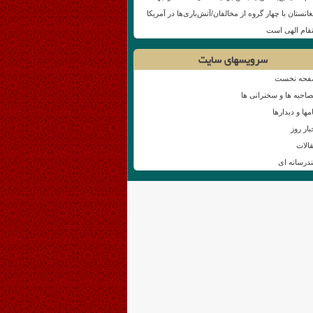
غانستان با چهار گروه از مخالفان/آتش‌باری‌ها در آمریکا
تقام الهی است
سرویسهای سایت
حه نخست
احبه ها و سخنرانی ها
امها و دیدارها
بار روز
الات
درسانه ای