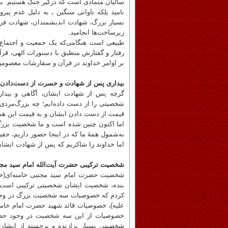
سالیان متمادی است که درگیر جنگ هستیم. به‌و
نامید بلکه تاوانی سنگین ـ به دلیل عدم پی
بسیار بزرگ، شهادت اندیشمندان، شهادت فرم
زیرساخت‌ها انجامید.
طبیعی است هنگامی‌که یک جمعیت و اجتماع
رفتار و گفتارش منطبق با دستورات الهی، قرآن
بر اوامر خداوند در قرآن و سفارشات معصومین
بیداری پس از شهادت و حسرت از دست‌دادن
گرچه پس از شهادت ایشان، آگاهی و بیداری
شخصیتی را از دست داده‌ایم؛ چه بزرگ‌مردی ر
قیمت از دست دادن ایشان و به قیمت این همه خ
اما اکنون چنین شده است و ما شخصیت بزرگی ر
به‌شمول همهٔ ما که در اینجا حضور داریم، حقیق
اما خداوند را شاکریم که پس از شهادت ایشا
شخصیت ترکیبی حضرت آیت‌الله امام سید مجتب
شخصیت حضرت امام سید مجتبی خامنه‌ای(حفظه
بنده، شخصیت ایشان شخصیتی ترکیبی است. چن
کردم که خصوصیات سه شخصیت بزرگ در وجود
علیه)، خصوصیات قائد شهید حضرت امام خامنه
خصوصیات از این سه شخصیت در وجود حضرت 
شخصیتی بسیار برازنده و برجسته از ایشان ا