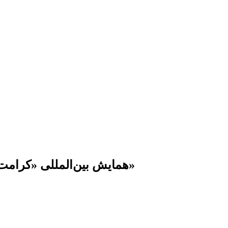
همایش بین‌المللی «کرامت انسانی تا مقاومت جهانی، میراث رهبر شهید»