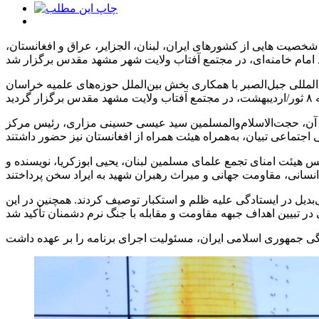
مت جهانی، میراث رهبر شهید» ظهر امروز (سه‌شنبه ۸ ثور/اردیبهشت) با حضور شخصیت هایی از کشورهای ایران، لبنان، الجزایر، عراق و افغانستان،
مللی جبل‌الصبر با همکاری بخش بین‌الملل حوزه‌های علمیه خراسان
در آن، حجت‌الاسلام‌والمسلمین سید عیسی حسینی مزاری، رئیس مرکز
 هیئت امنای تجمع علمای مسلمین لبنان، یحیی ابوزکریا، نویسنده و
بدیل در ایستادگی علیه ظلم و استکبار توصیف کردند. همچنین در این