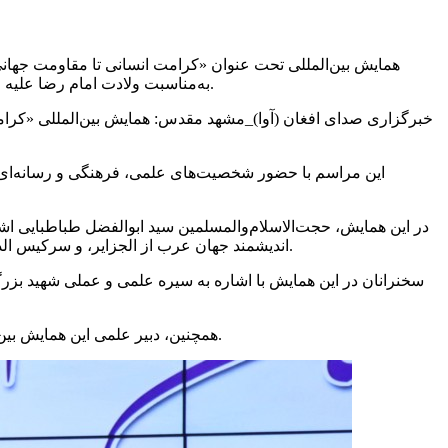
به‌مناسبت ولادت امام رضا علیه السلام و گرامی‌داشت شهادت قائد امت حضرت آیت‌الله العظمی شهید امام خامنه‌ای، در مجتمع آفتاب ولایت شهر مشهد مقدس برگزار شد.
خبرگزاری صدای افغان (آوا)_مشهد مقدس: همایش بین‌المللی «کرامت
این مراسم با حضور شخصیت‌های علمی، فرهنگی و رسانه‌ای ا
در این همایش، حجت‌الاسلام‌والمسلمین سید ابوالفضل طباطبایی اشک
اندیشمند جهان عرب از الجزایر، و سرکیس الدویهی، خبرنگار لبنانی (مسیحی)، پیرامون موضوعات مرتبط با کرامت انسانی، مقاومت جهانی و میراث رهبران شهید به ایراد سخن پرداختند.
سخنرانان در این همایش با اشاره به سیره علمی و عملی شهید بزرگو
همچنین، دبیر علمی این همایش بین‌المللی، حجت‌الاسلام ملکوتی‌تبار، از شخصیت‌های فعال علمی و فرهنگی جمهوری اسلامی ایران، مسئولیت اجرای برنامه را بر عهده داشت.