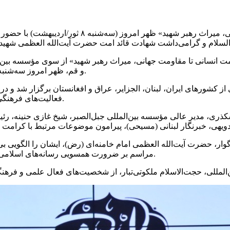
همایش بین‌المللی تحت عنوان «کرامت انسانی تا مقاو
 انسانی تا مقاومت جهانی، میراث رهبر شهید» از سوی مؤسسه بین‌ال
و قم، ظهر امروز سه‌شنبه ۸ ثور/اردیبهشت، در مجتمع آفتاب ولایت مشهد مقدس برگزار گردید.
ز کشورهای ایران، لبنان، الجزایر، عراق و افغانستان برگزار شد و 
فعالیت‌های فرهنگی اجتماعی تبیان، به‌همراه هیئت همراه از افغانستان نیز حضور داشتند.
ذری، مدیر عالی مؤسسه بین‌المللی جبل‌الصبر، شیخ غازی حنینه، رئیس
ار، حضرت آیت‌الله العظمی امام خامنه‌ای (رض)، ایشان را الگویی بی‌
مراسم بر ضرورت همسویی رسانه‌های اسلامی در تبیین اهداف جبهه مقاومت و مقابله با جنگ نرم دشمنان تأکید شد.