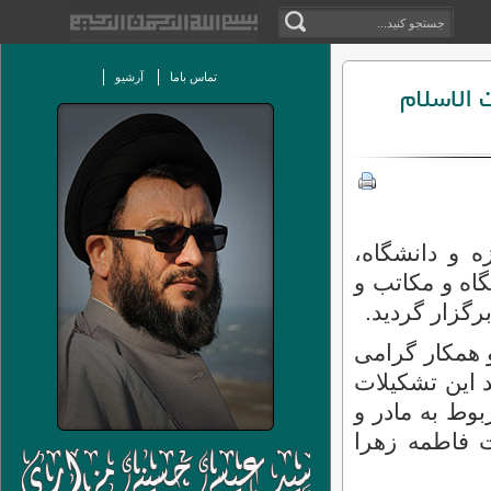
تماس باما
آرشیو
الاسلام
 و دانشگاه،
اه و مکاتب و
گزار گردید.
 همکار گرامی
 این تشکیلات
وط به مادر و
 فاطمه زهرا