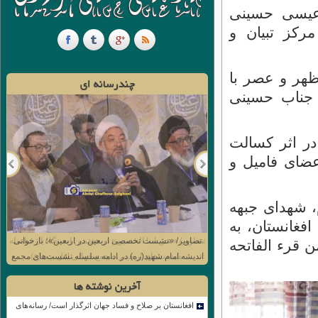
عیسی حسینی
رکز تبیان و
هر و عصر با
چندرسانه ای
 جناب حسینی
ر اثر کسالت
عضای فامیل و
، شهدای جبهه
فغانستان، به
تصاویر/ «نشست تخصصی اربعین در اربعین»؛ بازخوانی
ه من قرء الفاتحه
اندیشه امام شهید(ره) در ادامه سلسله نشست‌های مجمع
جهانی اهل بیت(ع)
آخرین نوشته ها
افغانستان بر صلاح و فساد جهان اثرگذار است/ رسانه‌های