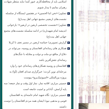
اسلامی باید از محافظه‌کاری عبور کنند/ نباید منتظر شهادت
رهبران بمانیم تا بیدار شویم
تصاویر/ «نحن ابنا الحسین» در هفتمین ایستگاه از سلسله
نشست‌های اربعینی مجمع جهانی اهل بیت(ع)
تصاویر/ «نشست تخصصی اربعین در اربعین»؛ بازخوانی
اندیشه امام شهید(ره) در ادامه سلسله نشست‌های مجمع
جهانی اهل بیت(ع)
گزارش تصویری/ حماسه اربعین در مسیر نجف تا کربلا
همکاری های رسانه‌ای افغانستان و روسیه، می‌تواند در
دفاع از منافع دو ملت و دولت و مقابله با جنگ‌های
رسانه‌ای نقش‌آفرین باشد
افغانستان و روسیه همکاری‌های رسانه‌ای خود را وارد
مرحله‌ای نوین کردند؛ خبرگزاری صدای افغان (آوا) به
پروژه بین‌المللی «اسپوتنیک‌پرو» پیوست
حسینی مزاری: اقامه نماز، نماز اول وقت و نماز جمعه؛ سه
پایه آرامش، آبادانی و امنیت جامعه است
حسینی مزاری: نگاه شهید امام خامنه‌ای به افغانستان
قومی و مذهبی نبود/ ایشان همه مردم افغانستان را دوست
داشتند