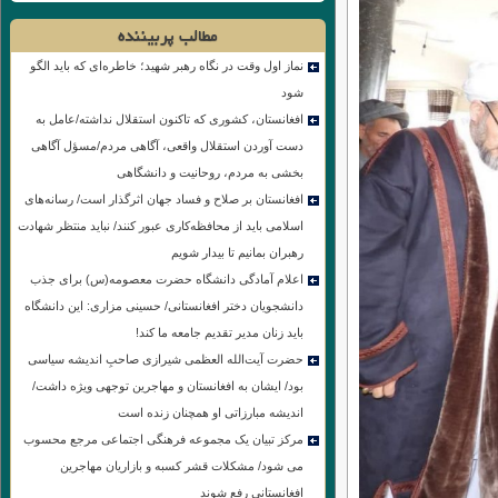
مطالب پربیننده
نماز اول وقت در نگاه رهبر شهید؛ خاطره‌ای که باید الگو
شود
افغانستان، کشوری که تاکنون استقلال نداشته/عامل به
دست آوردن استقلال واقعی، آگاهی مردم/مسؤل آگاهی
بخشی به مردم، روحانیت و دانشگاهی
افغانستان بر صلاح و فساد جهان اثرگذار است/ رسانه‌های
اسلامی باید از محافظه‌کاری عبور کنند/ نباید منتظر شهادت
رهبران بمانیم تا بیدار شویم
اعلام آمادگی دانشگاه حضرت معصومه(س) برای جذب
دانشجویان دختر افغانستانی/ حسینی مزاری: این دانشگاه
باید زنان مدیر تقدیم جامعه ما کند!
حضرت آیت‌الله العظمی شیرازی صاحبِ اندیشه سیاسی
بود/ ایشان به افغانستان و مهاجرین توجهی ویژه داشت/
اندیشه مبارزاتی او همچنان زنده است
مرکز تبیان یک مجموعه فرهنگی اجتماعی مرجع محسوب
می شود/ مشکلات قشر کسبه و بازاریان مهاجرین
افغانستانی رفع شوند