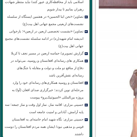
اسلامی باید از محافظه‌کاری عبور کنند/ نباید منتظر شهادت
رهبران بمانیم تا بیدار شویم
تصاویر/ «نحن ابنا الحسین» در هفتمین ایستگاه از سلسله
نشست‌های اربعینی مجمع جهانی اهل بیت(ع)
تصاویر/ «نشست تخصصی اربعین در اربعین»؛ بازخوانی
اندیشه امام شهید(ره) در ادامه سلسله نشست‌های مجمع
جهانی اهل بیت(ع)
گزارش تصویری/ حماسه اربعین در مسیر نجف تا کربلا
همکاری های رسانه‌ای افغانستان و روسیه، می‌تواند در
دفاع از منافع دو ملت و دولت و مقابله با جنگ‌های
رسانه‌ای نقش‌آفرین باشد
افغانستان و روسیه همکاری‌های رسانه‌ای خود را وارد
مرحله‌ای نوین کردند؛ خبرگزاری صدای افغان (آوا) به
پروژه بین‌المللی «اسپوتنیک‌پرو» پیوست
حسینی مزاری: اقامه نماز، نماز اول وقت و نماز جمعه؛ سه
پایه آرامش، آبادانی و امنیت جامعه است
حسینی مزاری: نگاه شهید امام خامنه‌ای به افغانستان
قومی و مذهبی نبود/ ایشان همه مردم افغانستان را دوست
داشتند