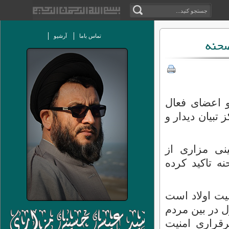
تماس باما
آرشیو
حنه
ها و اعضای فعال
تبیان دیدار و
نی مزاری از
 تاکید کرده
یت اولاد است
ل در بین مردم
قراری امنیت