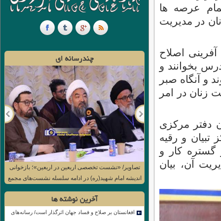
مام عرصه ها
ان در مدیریت
آفرینی اصلاح
چندرسانه ای
درس بخوانند و
د و آنگاه صبر
ت زنان در امر
ن دفتر مرکزی
تبیان و رقیه
 گستره کار و
ریت آن، بیان
تصاویر/ «نشست تخصصی اربعین در اربعین»؛ بازخوانی
اندیشه امام شهید(ره) در ادامه سلسله نشست‌های مجمع
جهانی اهل بیت(ع)
آخرین نوشته ها
افغانستان بر صلاح و فساد جهان اثرگذار است/ رسانه‌های