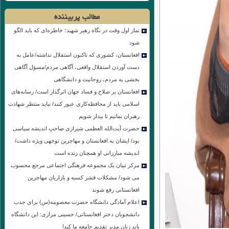
مطالب پربیننده
نماز اول وقت در نگاه رهبر شهید؛ خاطره‌ای که باید الگو
شود
افغانستان، کشوری که تاکنون استقلال نداشته/عامل به
دست آوردن استقلال واقعی، آگاهی مردم/مسؤل آگاهی
بخشی به مردم، روحانیت و دانشگاهی
افغانستان بر صلاح و فساد جهان اثرگذار است/ رسانه‌های
اسلامی باید از محافظه‌کاری عبور کنند/ نباید منتظر شهادت
رهبران بمانیم تا بیدار شویم
حضرت آیت‌الله العظمی شیرازی صاحبِ اندیشه سیاسی
بود/ ایشان به افغانستان و مهاجرین توجهی ویژه داشت/
اندیشه مبارزاتی او همچنان زنده است
مرکز تبیان یک مجموعه فرهنگی اجتماعی مرجع محسوب
می شود/ مشکلات قشر کسبه و بازاریان مهاجرین
افغانستانی رفع شوند
اعلام آمادگی دانشگاه حضرت معصومه(س) برای جذب
دانشجویان دختر افغانستانی/ حسینی مزاری: این دانشگاه
باید زنان مدیر تقدیم جامعه ما کند!