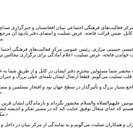
عالیت‌های فرهنگی اجتماعی تبیان افغانستان و خبرگزاری صدای افغا
کابل، ضمن قرائت فاتحه، عرض تسلیت و امضای دفتر یادبود آن مرجع عا
مجالس ترحیم و بزرگداشت ایشان در داخل و خارج از کشور اعلام کرد.
 عیسی حسینی مزاری، رئیس عمومی مرکز فعالیت‌های فرهنگی اجتماعی ت
معه، ۱۵ جوزای ۱۴۰۵ خورشیدی)، جهت خواندن فاتحه، عرض تسلیت، اعلام آمادگی برای ب
حضر شما مسئولین محترم دفتر ایشان در کابل و از طریق شما به خانوا
جع بسیار بزرگ و تأثیرگذار در سطح جهان بود و افتخار مسلمین و مسل
با از دست دادن ایشان حقیقتاً ثلمه‌ای ب
عصومین علیهم‌الصلاه والسلام محشور بگرداند و بازماندگان ایشان قرین 
دوار هستم که خدای متعال توفیق عنایت کند که در مسیر تفکر و اندیشه ا
مکتب عمل کنیم و به ما نیز توفیق عنایت فرماید که در این مسیر باشیم.»
ان و همکاران تسلیت می‌گویم و به نمایندگی از مرکز تبیان در داخ