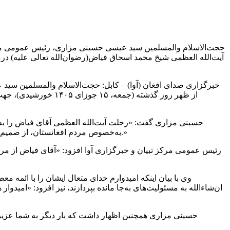
حجت‌الاسلام والمسلمین سید عیسی حسینی مزاری، رئیس عمومی مرکز ف
آیت‌الله العظمی شیخ محمد اسحاق فیاض(رضوان‌الله تعالی علیه) در 
خبرگزاری صدای افغان (آوا) – کابل: حجت‌الاسلام والمسلمین سید
از ظهر روز گذشته (ج
حسینی مزاری گفت: «رحلت آیت‌الله العظمی آقای فیاض را به م
به‌خصوص مردم افغانستان، از صمیم قلب تسلیت می‌گویم. قطعاً ارتحال ایشان ثلمه‌ای خیلی بزرگ و جبران‌ناپذیر در سطح دنیای اسلام، به‌خصوص جوامع تشیع در سطح دنیاست.»
رئیس عمومی مرکز تبیان و خبرگزاری آوا افزود: «آقای فیاض از مرا
وی با بیان اینکه امیدوارم خدای متعال ایشان را با ائمه م
ان‌شاءالله به مسئولیت‌های به‌جا مانده بپردازند، نیز افزود: «امی
حسینی مزاری همچنین اظهار داشت که بار دیگر به شما عزیز